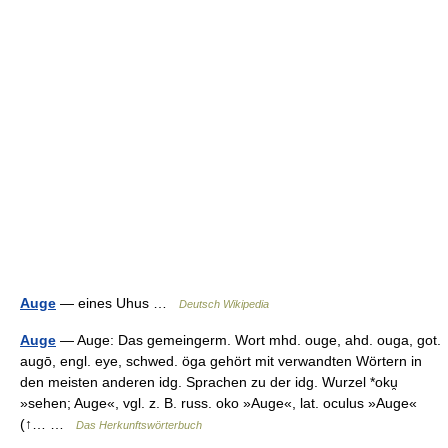
Auge
— eines Uhus …
Deutsch Wikipedia
Auge
— Auge: Das gemeingerm. Wort mhd. ouge, ahd. ouga, got.
augō, engl. eye, schwed. öga gehört mit verwandten Wörtern in
den meisten anderen idg. Sprachen zu der idg. Wurzel *oku̯
»sehen; Auge«, vgl. z. B. russ. oko »Auge«, lat. oculus »Auge«
(↑… …
Das Herkunftswörterbuch