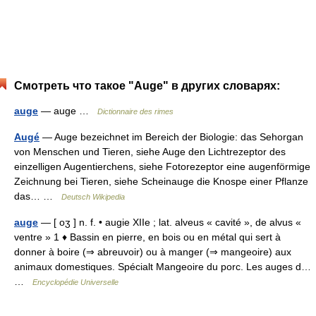
Смотреть что такое "Auge" в других словарях:
auge
— auge …
Dictionnaire des rimes
Augé
— Auge bezeichnet im Bereich der Biologie: das Sehorgan
von Menschen und Tieren, siehe Auge den Lichtrezeptor des
einzelligen Augentierchens, siehe Fotorezeptor eine augenförmige
Zeichnung bei Tieren, siehe Scheinauge die Knospe einer Pflanze
das… …
Deutsch Wikipedia
auge
— [ oʒ ] n. f. • augie XIIe ; lat. alveus « cavité », de alvus «
ventre » 1 ♦ Bassin en pierre, en bois ou en métal qui sert à
donner à boire (⇒ abreuvoir) ou à manger (⇒ mangeoire) aux
animaux domestiques. Spécialt Mangeoire du porc. Les auges d…
…
Encyclopédie Universelle