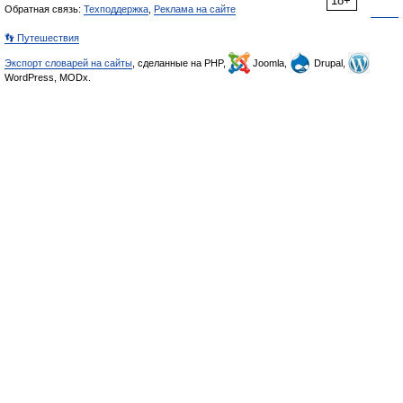
18+
Обратная связь:
Техподдержка
,
Реклама на сайте
👣 Путешествия
Экспорт словарей на сайты
, сделанные на PHP,
Joomla,
Drupal,
WordPress, MODx.