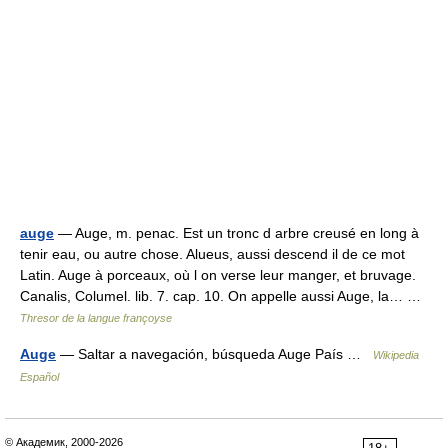
auge
— Auge, m. penac. Est un tronc d arbre creusé en long à
tenir eau, ou autre chose. Alueus, aussi descend il de ce mot
Latin. Auge à porceaux, où l on verse leur manger, et bruvage.
Canalis, Columel. lib. 7. cap. 10. On appelle aussi Auge, la… …
Thresor de la langue françoyse
Auge
— Saltar a navegación, búsqueda Auge País …
Wikipedia
Español
© Академик, 2000-2026