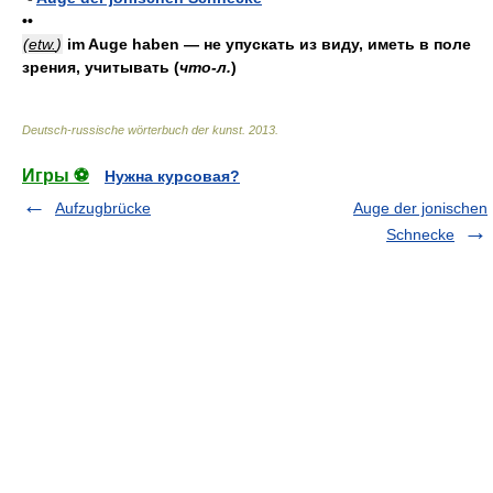
••
(
etw.
)
im Auge haben — не упускать из виду, иметь в поле
зрения, учитывать
(
что-л.
)
Deutsch-russische wörterbuch der kunst
.
2013
.
Игры ⚽
Нужна курсовая?
Aufzugbrücke
Auge der jonischen
Schnecke