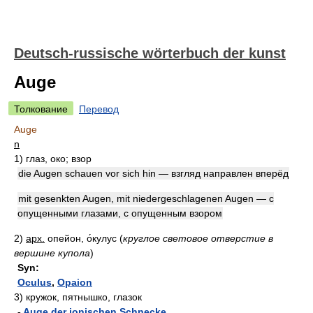
Deutsch-russische wörterbuch der kunst
Auge
Толкование
Перевод
Auge
n
1)
глаз, око; взор
die Augen schauen vor sich hin — взгляд направлен вперёд
mit gesenkten Augen, mit niedergeschlagenen Augen — с
опущенными глазами, с опущенным взором
2)
арх.
опейон, о́кулус
(
круглое световое отверстие в
вершине купола
)
Syn:
Oculus
,
Opaion
3)
кружок, пятнышко, глазок
-
Auge der jonischen Schnecke