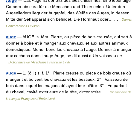
Auge
— Das Auge ist der Sitz des Gesichtssinnes, eine lebendige
Camera obscura für die Menschen und Thierseelen. Unter den
Augenliedern liegt der Augapfel, das Weiße des Auges, in dessen
Mitte der Sehapparat sich befindet. Die Hornhaut oder… …
Damen
Conversations Lexikon
auge
— AUGE. s. fém. Pierre, ou pièce de bois creusée, qui sert à
donner à boire et à manger aux chevaux, et aux autres animaux
domestiques. Mener boire les chevaux à l auge. Donner à manger
aux cochons dans l auge.Auge, se dit aussi d Un vaisseau de… …
Dictionnaire de l'Académie Française 1798
auge
— 1. (ô j ) s. f. 1° Pierre creuse ou pièce de bois creuse où
mangent et boivent les chevaux et les bestiaux. 2° Vaisseau de
bois dans lequel les maçons délayent leur plâtre. 3° En parlant
du cheval, cavité extérieure de la tête, circonscrite …
Dictionnaire de
la Langue Française d'Émile Littré